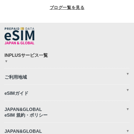
ブログ一覧を見る
▼
JAPAN&GLOBAL SIM
JAPAN&GLOBAL UNLIMITED
▼
365plusWi-Fi
INPLUS Home Page
周遊
アジア
▼
アメリカ
ヨーロッパ
eSIM完全ガイド
オセアニア
eSIM設定方法
日本eSIM
eSIM対応端末一覧
JAPAN&GLOBAL
▼
中東・アフリカ地域
eSIMサポート
eSIMが繋がらない時の対処法
規約と条件
データ使用量の目安
重要事項説明
電話番号付きeSIM
キャンセルおよび返金
JAPAN&GLOBAL
▼
よくある質問