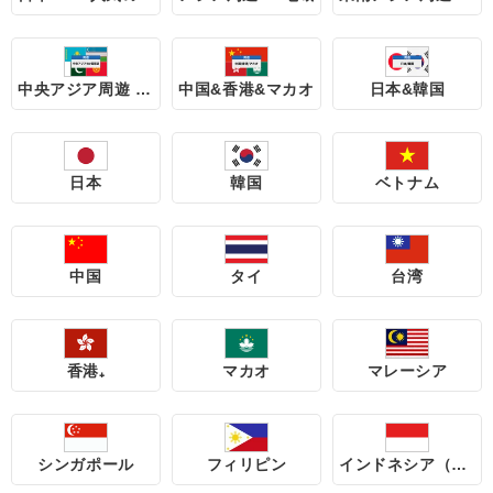
中央アジア周遊 4地域
中国&香港&マカオ
日本&韓国
日本
韓国
ベトナム
中国
タイ
台湾
香港₊
マカオ
マレーシア
シンガポール
フィリピン
インドネシア（バリ島含む）