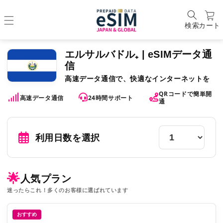
検索
カート
エルサルバドル₊ | eSIMデータ通
信
高速データ通信で、快適なインターネットを
QRコードで簡単開
高速データ通信
24時間サポート
通
利用日数を選択
🌟
人気プラン
迷ったらこれ！多くのお客様に選ばれています
おすすめ