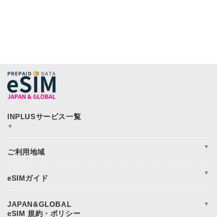
▼
JAPAN&GLOBAL SIM
JAPAN&GLOBAL UNLIMITED
▼
365plusWi-Fi
INPLUS Home Page
周遊
アジア
▼
アメリカ
ヨーロッパ
eSIM完全ガイド
オセアニア
eSIM設定方法
日本eSIM
eSIM対応端末一覧
JAPAN&GLOBAL
▼
中東・アフリカ地域
データ使用量の目安