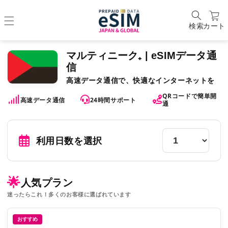
検索
カート
マルティニーク₊ | eSIMデータ通
信
高速データ通信で、快適なインターネットを
QRコードで簡単開
高速データ通信
24時間サポート
通
利用日数を選択
🌟
人気プラン
迷ったらこれ！多くのお客様に選ばれています
おすすめ