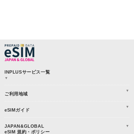
▼
JAPAN&GLOBAL SIM
JAPAN&GLOBAL UNLIMITED
▼
365plusWi-Fi
INPLUS Home Page
周遊
アジア
▼
アメリカ
ヨーロッパ
eSIM完全ガイド
オセアニア
eSIM設定方法
日本eSIM
eSIM対応端末一覧
JAPAN&GLOBAL
▼
中東・アフリカ地域
データ使用量の目安