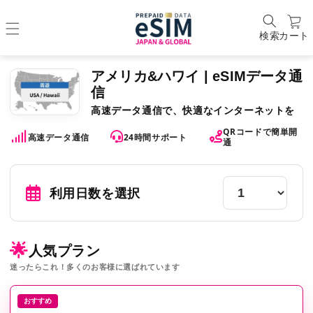
検索
カート
アメリカ&ハワイ | eSIMデータ通
信
高速データ通信で、快適なインターネットを
QRコードで簡単開
高速データ通信
24時間サポート
通
利用日数を選択
🌟
人気プラン
迷ったらこれ！多くのお客様に選ばれています
おすすめ