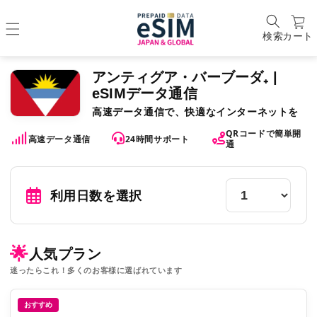
検索
カート
アンティグア・バーブーダ₊ |
eSIMデータ通信
高速データ通信で、快適なインターネットを
QRコードで簡単開
高速データ通信
24時間サポート
通
利用日数を選択
🌟
人気プラン
迷ったらこれ！多くのお客様に選ばれています
おすすめ