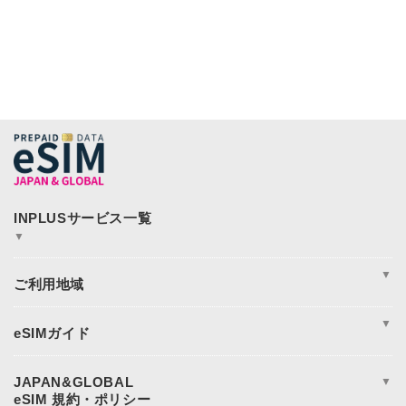
▼
JAPAN&GLOBAL SIM
JAPAN&GLOBAL UNLIMITED
▼
365plusWi-Fi
INPLUS Home Page
周遊
アジア
▼
アメリカ
ヨーロッパ
eSIM完全ガイド
オセアニア
eSIM設定方法
日本eSIM
eSIM対応端末一覧
JAPAN&GLOBAL
▼
中東・アフリカ地域
データ使用量の目安