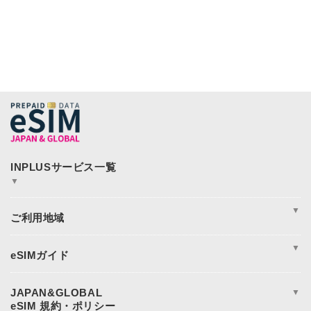
▼
JAPAN&GLOBAL SIM
JAPAN&GLOBAL UNLIMITED
▼
365plusWi-Fi
INPLUS Home Page
周遊
アジア
▼
アメリカ
ヨーロッパ
eSIM完全ガイド
オセアニア
eSIM設定方法
日本eSIM
eSIM対応端末一覧
JAPAN&GLOBAL
▼
中東・アフリカ地域
データ使用量の目安