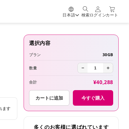
日本語
検索
ログイン
カート
選択内容
30GB
プラン
数量
−
＋
¥40,288
合計
カートに追加
今すぐ購入
れます
多くのお客様に選ばれています