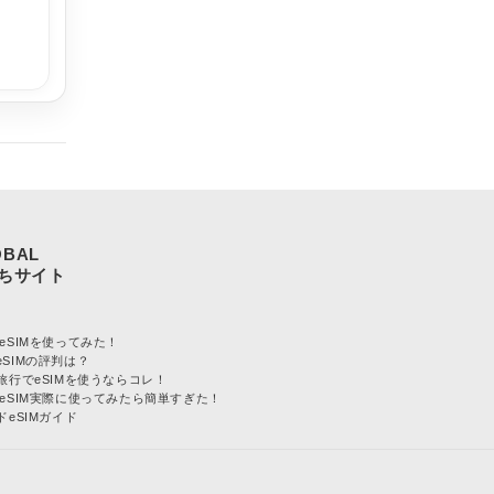
OBAL
L eSIMを使ってみた！
LeSIMの評判は？
旅行でeSIMを使うならコレ！
AL eSIM実際に使ってみたら簡単すぎた！
eSIMガイド