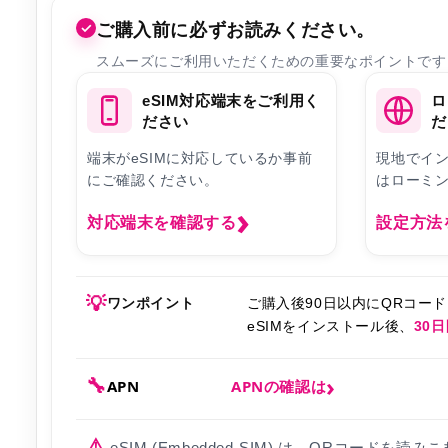
✓
ご購入前に必ずお読みください。
スムーズにご利用いただくための重要なポイントです
eSIM対応端末をご利用く
ロ
ださい
だ
端末がeSIMに対応しているか事前
現地でイ
にご確認ください。
はローミ
対応端末を確認する
設定方法
💡
ワンポイント
ご購入後90日以内にQRコー
eSIMをインストール後、
30
🔧
APN
APNの確認は
⚠️
eSIM (Embedded-SIM) は、QRコー