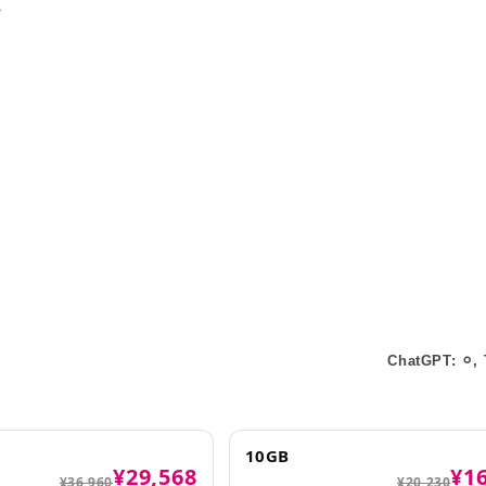
す
ChatGPT: ⚪︎, 
10GB
¥29,568
¥1
¥36,960
¥20,230