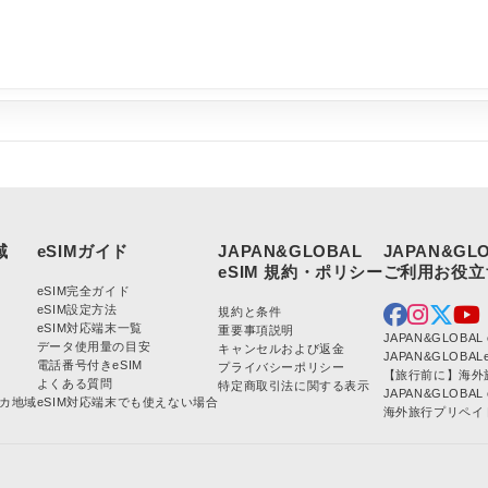
JAPAN&GLOBAL
JAPAN&GL
eSIM完全ガイド
eSIM設定方法
規約と条件
eSIM対応端末一覧
重要事項説明
JAPAN&GLOBA
データ使用量の目安
キャンセルおよび返金
JAPAN&GLOBA
電話番号付きeSIM
プライバシーポリシー
【旅行前に】海外
よくある質問
特定商取引法に関する表示
JAPAN&GLOB
カ地域
eSIM対応端末でも使えない場合
海外旅行プリペイド