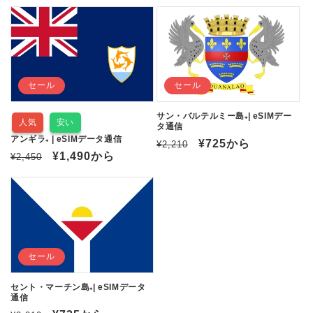
常
ー
常
ー
価
ル
価
ル
格
価
格
価
格
格
セール
セール
サン・バルテルミー島₊| eSIMデー
人気
安い
タ通信
アンギラ₊ | eSIMデータ通信
通
セ
¥725
から
¥2,210
通
セ
¥1,490
から
¥2,450
常
ー
常
ー
価
ル
価
ル
格
価
格
価
格
格
セール
セント・マーチン島₊| eSIMデータ
通信