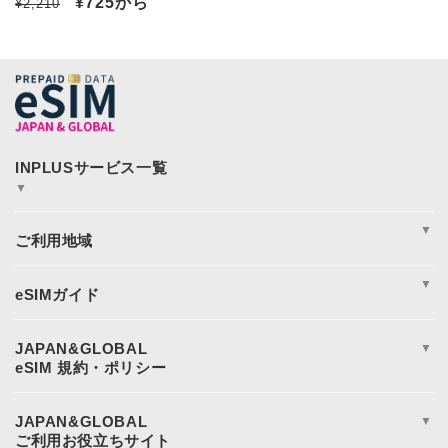
通
セ
¥725
から
¥2,210
常
ー
価
ル
格
価
格
▼
JAPAN&GLOBAL SIM
JAPAN&GLOBAL UNLIMITED
▼
365plusWi-Fi
INPLUS Home Page
周遊
アジア
▼
アメリカ
ヨーロッパ
eSIM完全ガイド
オセアニア
eSIM設定方法
日本eSIM
eSIM対応端末一覧
JAPAN&GLOBAL
▼
中東・アフリカ地域
データ使用量の目安
電話番号付きeSIM
規約と条件
よくある質問
重要事項説明
eSIM対応端末でも使えない場合
キャンセルおよび返金
JAPAN&GLOBAL
▼
プライバシーポリシー