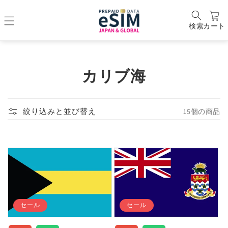
検索
カート
コ
カリブ海
レ
ク
15個の商品
絞り込みと並び替え
シ
ョ
ン
:
セール
セール