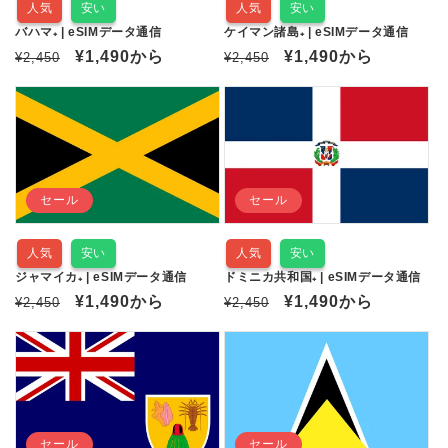
人気
安い
人気
安い
バハマ₊ | eSIMデータ通信
ケイマン諸島₊ | eSIMデータ通信
通
セ
¥1,490
から
通
セ
¥1,490
から
¥2,450
¥2,450
常
ー
常
ー
価
ル
価
ル
格
価
格
価
格
格
セール
セール
人気
安い
人気
安い
ジャマイカ₊ | eSIMデータ通信
ドミニカ共和国₊ | eSIMデータ通信
通
セ
¥1,490
から
通
セ
¥1,490
から
¥2,450
¥2,450
常
ー
常
ー
価
ル
価
ル
格
価
格
価
格
格
セール
セール