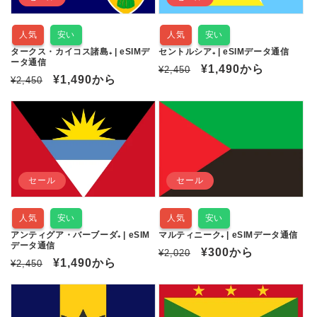
人気
安い
人気
安い
タークス・カイコス諸島₊ | eSIMデ
セントルシア₊ | eSIMデータ通信
ータ通信
通
セ
¥1,490
から
¥2,450
通
セ
¥1,490
から
¥2,450
常
ー
常
ー
価
ル
価
ル
格
価
格
価
格
格
セール
セール
人気
安い
人気
安い
アンティグア・バーブーダ₊ | eSIM
マルティニーク₊ | eSIMデータ通信
データ通信
通
セ
¥300
から
¥2,020
通
セ
¥1,490
から
¥2,450
常
ー
常
ー
価
ル
価
ル
格
価
格
価