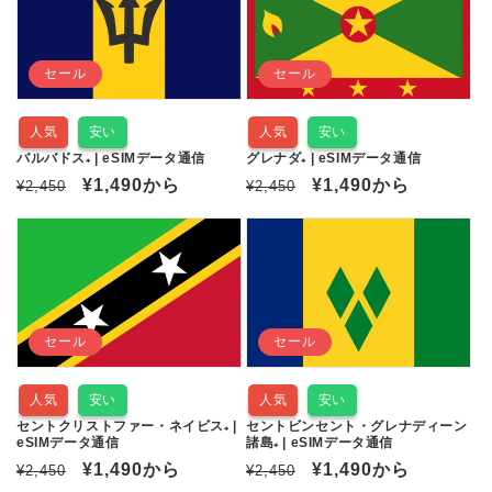
格
格
セール
セール
人気
安い
人気
安い
バルバドス₊ | eSIMデータ通信
グレナダ₊ | eSIMデータ通信
通
セ
¥1,490
から
通
セ
¥1,490
から
¥2,450
¥2,450
常
ー
常
ー
価
ル
価
ル
格
価
格
価
格
格
セール
セール
人気
安い
人気
安い
セントクリストファー・ネイビス₊ |
セントビンセント・グレナディーン
eSIMデータ通信
諸島₊ | eSIMデータ通信
通
セ
¥1,490
から
通
セ
¥1,490
から
¥2,450
¥2,450