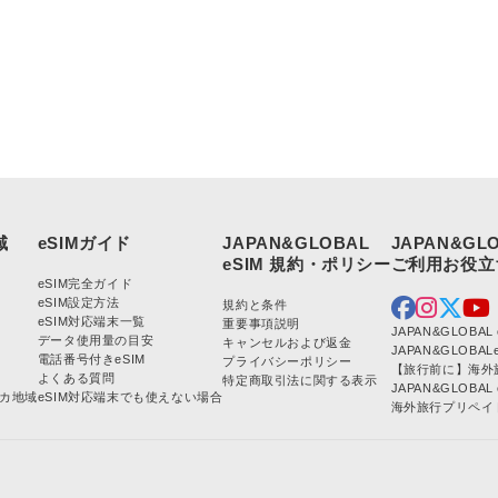
:
JAPAN&GLOBAL
JAPAN&GL
eSIM完全ガイド
eSIM設定方法
規約と条件
eSIM対応端末一覧
重要事項説明
JAPAN&GLOBA
データ使用量の目安
キャンセルおよび返金
JAPAN&GLOBA
電話番号付きeSIM
プライバシーポリシー
【旅行前に】海外
よくある質問
特定商取引法に関する表示
JAPAN&GLOB
カ地域
eSIM対応端末でも使えない場合
海外旅行プリペイド