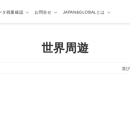
ータ残量確認
お問合せ
JAPAN&GLOBALとは
コ
世界周遊
レ
並び
ク
シ
ョ
ン