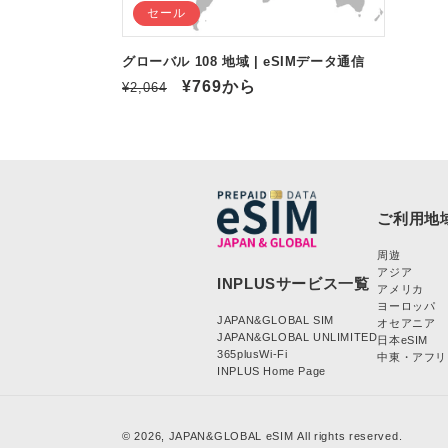
セール
グローバル 108 地域 | eSIMデータ通信
通
セ
¥769
から
¥2,064
常
ー
価
ル
格
価
格
周遊
アジア
アメリカ
ヨーロッパ
JAPAN&GLOBAL SIM
オセアニア
JAPAN&GLOBAL UNLIMITED
日本eSIM
365plusWi-Fi
中東・アフリ
INPLUS Home Page
© 2026,
JAPAN&GLOBAL eSIM
All rights reserved.