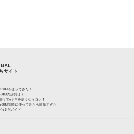
OBAL
L eSIMを使ってみた！
LeSIMの評判は？
旅行でeSIMを使うならコレ！
AL eSIM実際に使ってみたら簡単すぎた！
eSIMガイド