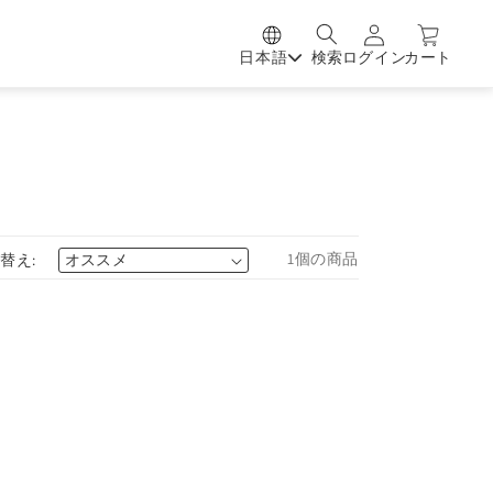
日本語
検索
ログイン
カート
1個の商品
替え: