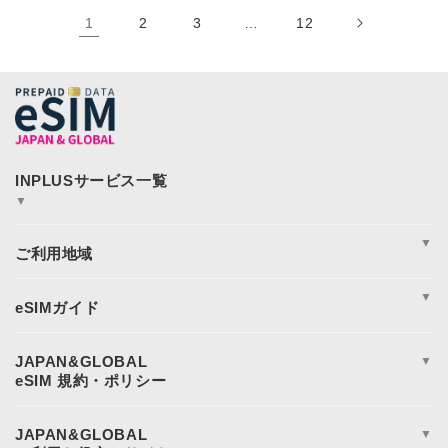
1
2
3
…
12
▼
JAPAN&GLOBAL SIM
JAPAN&GLOBAL UNLIMITED
▼
365plusWi-Fi
INPLUS Home Page
周遊
アジア
▼
アメリカ
ヨーロッパ
eSIM完全ガイド
オセアニア
eSIM設定方法
日本eSIM
eSIM対応端末一覧
JAPAN&GLOBAL
▼
中東・アフリカ地域
データ使用量の目安
電話番号付きeSIM
規約と条件
よくある質問
重要事項説明
eSIM対応端末でも使えない場合
キャンセルおよび返金
JAPAN&GLOBAL
▼