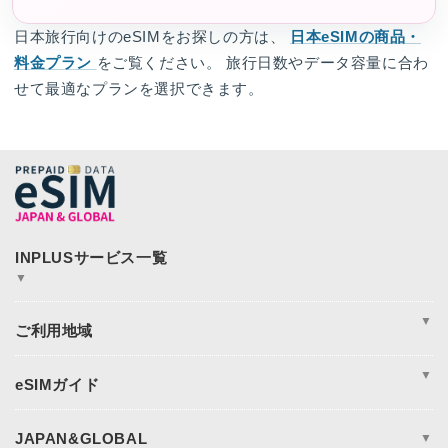
日本旅行向けのeSIMをお探しの方は、
日本eSIMの商品・
料金プラン
をご覧ください。 旅行日数やデータ容量に合わ
せて最適なプランを選択できます。
▼
JAPAN&GLOBAL SIM
JAPAN&GLOBAL UNLIMITED
▼
365plusWi-Fi
INPLUS Home Page
周遊
アジア
▼
アメリカ
ヨーロッパ
eSIM完全ガイド
オセアニア
eSIM設定方法
日本eSIM
eSIM対応端末一覧
JAPAN&GLOBAL
▼