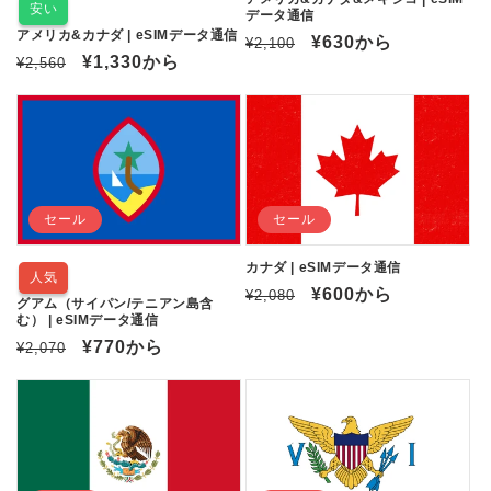
安い
データ通信
アメリカ&カナダ | eSIMデータ通信
通
セ
¥630
から
¥2,100
通
セ
¥1,330
から
¥2,560
常
ー
常
ー
価
ル
価
ル
格
価
格
価
格
格
セール
セール
カナダ | eSIMデータ通信
人気
通
セ
¥600
から
¥2,080
グアム（サイパン/テニアン島含
常
ー
む） | eSIMデータ通信
通
セ
¥770
から
価
ル
¥2,070
常
ー
格
価
価
ル
格
格
価
格