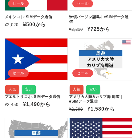
セール
セール
メキシコ | eSIMデータ通信
米領バージン諸島₊| eSIMデータ通
信
通
セ
¥500
から
¥2,020
通
セ
¥725
から
¥2,210
常
ー
常
ー
価
ル
価
ル
格
価
格
価
格
格
セール
セール
人気
安い
人気
安い
プエルトリコ₊| eSIMデータ通信
アメリカ大陸&カリブ海 周遊 |
eSIMデータ通信
通
セ
¥1,490
から
¥2,450
通
セ
¥1,580
から
¥2,590
常
ー
常
ー
価
ル
価
ル
格
価
格
価
格