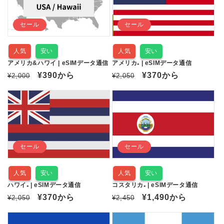
格
セール
セール
人気
安い
人気
安い
アメリカ&ハワイ | eSIMデータ通信
アメリカ₊ | eSIMデータ通信
通
セ
¥390
から
通
セ
¥370
から
¥2,000
¥2,050
常
ー
常
ー
価
ル
価
ル
格
価
格
価
格
格
セール
セール
人気
安い
人気
安い
ハワイ₊ | eSIMデータ通信
コスタリカ₊ | eSIMデータ通信
通
セ
¥370
から
通
セ
¥1,490
から
¥2,050
¥2,450
常
ー
常
ー
価
ル
価
ル