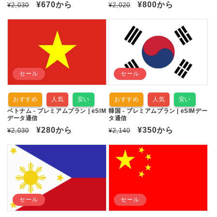
通
セ
¥670
から
通
セ
¥800
から
¥2,030
¥2,020
常
ー
常
ー
価
ル
価
ル
格
価
格
価
格
格
セール
セール
おすすめ
人気
安い
おすすめ
人気
安い
ベトナム - プレミアムプラン | eSIM
韓国 - プレミアムプラン | eSIMデー
データ通信
タ通信
通
セ
¥280
から
通
セ
¥350
から
¥2,030
¥2,140
常
ー
常
ー
価
ル
価
ル
格
価
格
価
格
格
セール
セール