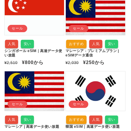
価
ル
格
価
格
価
格
格
セール
セール
人気
安い
おすすめ
人気
安い
シンガポール eSIM｜高速データ使
マレーシア - プレミアムプラン |
い放題
eSIMデータ通信
通
セ
¥800
から
通
セ
¥250
から
¥2,510
¥2,030
常
ー
常
ー
価
ル
価
ル
格
価
格
価
格
格
セール
セール
人気
安い
おすすめ
人気
安い
マレーシア | 高速データ使い放題
韓国 eSIM｜高速データ使い放題