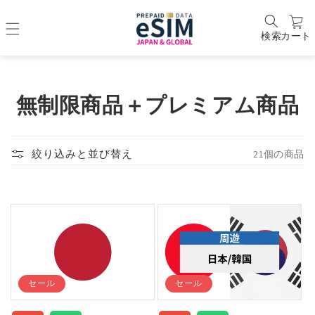
検索
カート
コ
無制限商品＋プレミアム商品
レ
ク
21個の商品
絞り込みと並び替え
シ
ョ
ン
:
セール
セール