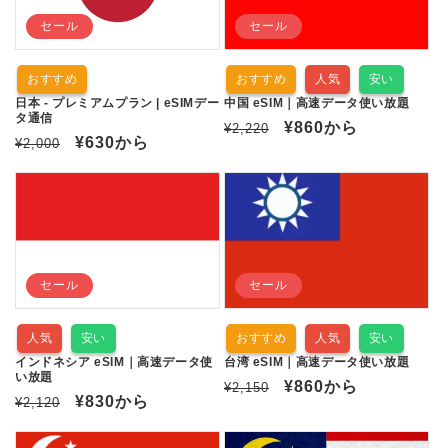
セール
セール
おすすめ
おすすめ
人気
安い
日本 - プレミアムプラン | eSIMデー
中国 eSIM｜高速データ使い放題
タ通信
通
セ
¥860
から
¥2,220
通
セ
¥630
から
¥2,000
常
ー
常
ー
価
ル
価
ル
格
価
格
価
格
格
セール
セール
人気
安い
おすすめ
人気
安い
インドネシア eSIM｜高速データ使
台湾 eSIM｜高速データ使い放題
い放題
通
セ
¥860
から
¥2,150
通
セ
¥830
から
¥2,120
常
ー
常
ー
価
ル