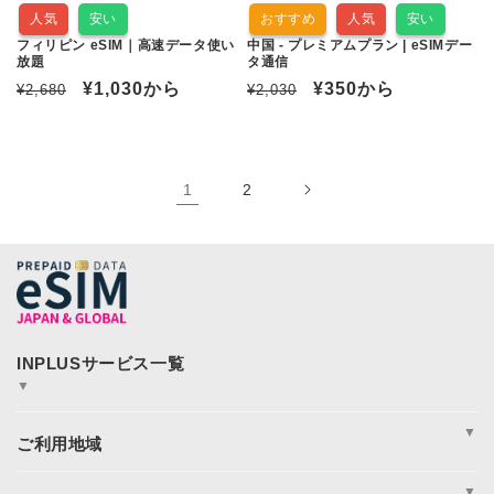
人気
安い
おすすめ
人気
安い
フィリピン eSIM｜高速データ使い
中国 - プレミアムプラン | eSIMデー
放題
タ通信
通
セ
¥1,030
から
通
セ
¥350
から
¥2,680
¥2,030
常
ー
常
ー
価
ル
価
ル
格
価
格
価
1
2
格
格
▼
JAPAN&GLOBAL SIM
JAPAN&GLOBAL UNLIMITED
▼
365plusWi-Fi
INPLUS Home Page
周遊
アジア
▼