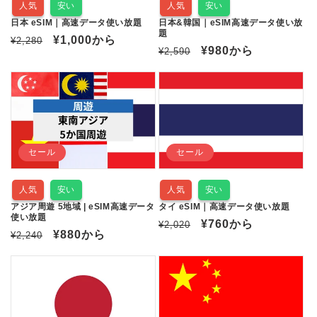
人気
安い
人気
安い
日本 eSIM｜高速データ使い放題
日本&韓国｜eSIM高速データ使い放
題
通
セ
¥1,000
から
¥2,280
通
セ
¥980
から
¥2,590
常
ー
常
ー
価
ル
価
ル
格
価
格
価
格
格
セール
セール
人気
安い
人気
安い
アジア周遊 5地域 | eSIM高速データ
タイ eSIM｜高速データ使い放題
使い放題
通
セ
¥760
から
¥2,020
通
セ
¥880
から
¥2,240
常
ー
常
ー
価
ル
価
ル
格
価
格
価
格
格