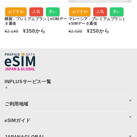
おすすめ
人気
安い
おすすめ
人気
安い
韓国 - プレミアムプラン | eSIMデー
マレーシア - プレミアムプラン |
タ通信
eSIMデータ通信
通
セ
¥350
から
通
セ
¥250
から
¥2,140
¥2,030
常
ー
常
ー
価
ル
価
ル
格
価
格
価
格
格
▼
JAPAN&GLOBAL SIM
JAPAN&GLOBAL UNLIMITED
▼
365plusWi-Fi
INPLUS Home Page
周遊
アジア
▼
アメリカ
ヨーロッパ
eSIM完全ガイド
オセアニア
eSIM設定方法
日本eSIM
eSIM対応端末一覧
JAPAN&GLOBAL
▼