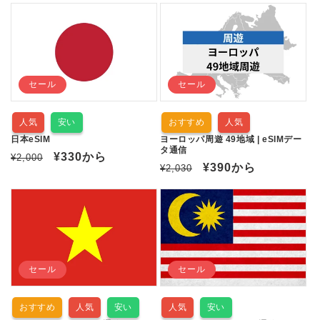
価
ル
価
ル
格
価
格
価
格
格
セール
セール
人気
安い
おすすめ
人気
日本eSIM
ヨーロッパ周遊 49地域 | eSIMデー
タ通信
通
セ
¥330
から
¥2,000
通
セ
¥390
から
¥2,030
常
ー
常
ー
価
ル
価
ル
格
価
格
価
格
格
セール
セール
おすすめ
人気
安い
人気
安い