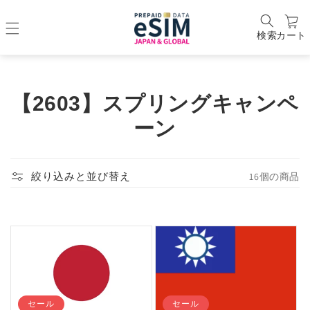
検索
カート
コ
【2603】スプリングキャンペ
レ
ーン
ク
シ
16個の商品
絞り込みと並び替え
ョ
ン
:
セール
セール