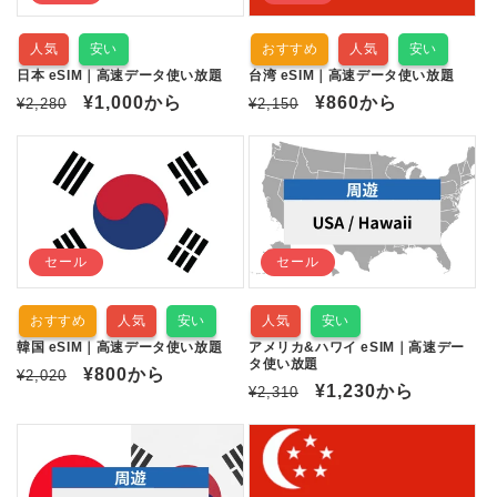
人気
安い
おすすめ
人気
安い
日本 eSIM｜高速データ使い放題
台湾 eSIM｜高速データ使い放題
通
セ
¥1,000
から
通
セ
¥860
から
¥2,280
¥2,150
常
ー
常
ー
価
ル
価
ル
格
価
格
価
格
格
セール
セール
おすすめ
人気
安い
人気
安い
韓国 eSIM｜高速データ使い放題
アメリカ&ハワイ eSIM｜高速デー
タ使い放題
通
セ
¥800
から
¥2,020
通
セ
¥1,230
から
¥2,310
常
ー
常
ー
価
ル
価
ル
格
価
格
価
格