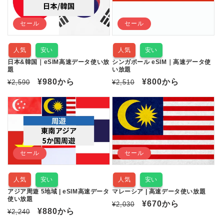
格
セール
セール
人気
安い
人気
安い
日本&韓国｜eSIM高速データ使い放
シンガポール eSIM｜高速データ使
題
い放題
通
セ
¥980
から
通
セ
¥800
から
¥2,590
¥2,510
常
ー
常
ー
価
ル
価
ル
格
価
格
価
格
格
セール
セール
人気
安い
人気
安い
アジア周遊 5地域 | eSIM高速データ
マレーシア | 高速データ使い放題
使い放題
通
セ
¥670
から
¥2,030
通
セ
¥880
から
¥2,240
常
ー
常
ー