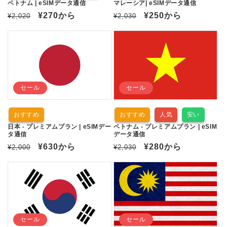
ベトナム | eSIMデータ通信
マレーシア| eSIMデータ通信
通
セ
¥270
から
通
セ
¥250
から
¥2,020
¥2,030
常
ー
常
ー
価
ル
価
ル
格
価
格
価
格
格
セール
セール
おすすめ
おすすめ
人気
安い
日本 - プレミアムプラン | eSIMデー
ベトナム - プレミアムプラン | eSIM
タ通信
データ通信
通
セ
¥630
から
通
セ
¥280
から
¥2,000
¥2,030
常
ー
常
ー
価
ル
価
ル
格
価
格
価
格
格
セール
セール