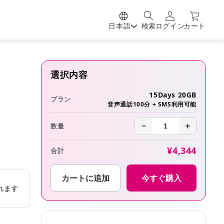
日本語
検索
ログイン
カート
選択内容
15Days 20GB
プラン
音声通話100分 + SMS利用可能
数量
−
＋
¥4,344
合計
カートに追加
今すぐ購入
れます