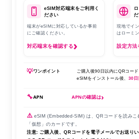
eSIM対応端末をご利用く
ロ
ださい
だ
端末がeSIMに対応しているか事前
現地でイ
にご確認ください。
はローミ
対応端末を確認する
設定方法
💡
ワンポイント
ご購入後90日以内にQRコー
eSIMをインストール後、
30
🔧
APN
APNの確認は
⚠️
eSIM (Embedded-SIM) は、QRコー
「仮想」のカードです。
注意: ご購入後、QRコードを電子メールでお送り