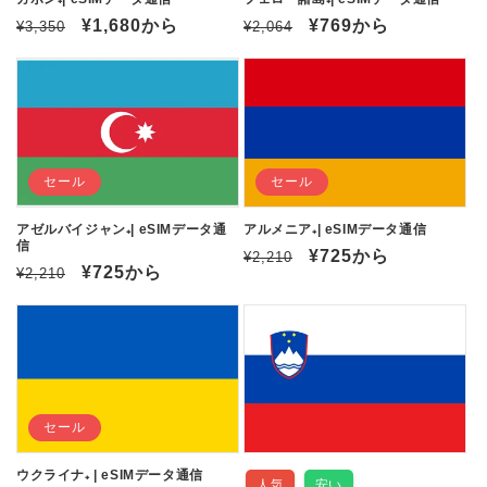
通
セ
¥1,680
から
通
セ
¥769
から
¥3,350
¥2,064
常
ー
常
ー
価
ル
価
ル
格
価
格
価
格
格
セール
セール
アゼルバイジャン₊| eSIMデータ通
アルメニア₊| eSIMデータ通信
信
通
セ
¥725
から
¥2,210
通
セ
¥725
から
¥2,210
常
ー
常
ー
価
ル
価
ル
格
価
格
価
格
格
セール
ウクライナ₊ | eSIMデータ通信
人気
安い