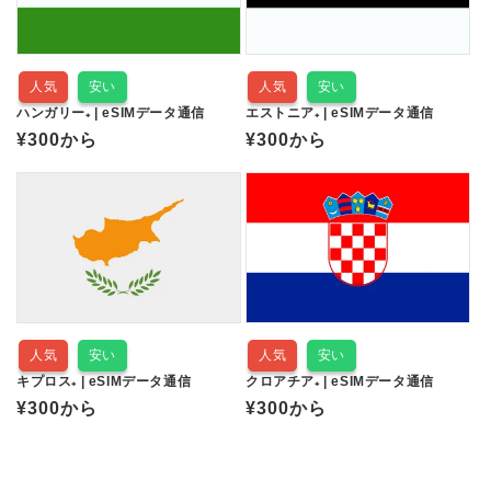
人気
安い
人気
安い
ハンガリー₊ | eSIMデータ通信
エストニア₊ | eSIMデータ通信
通
¥300
から
通
¥300
から
常
常
価
価
格
格
人気
安い
人気
安い
キプロス₊ | eSIMデータ通信
クロアチア₊ | eSIMデータ通信
通
¥300
から
通
¥300
から
常
常
価
価
格
格