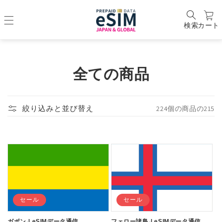
検索
カート
コ
全ての商品
レ
ク
224個の商品の215
絞り込みと並び替え
シ
ョ
ン
:
セール
セール
ガボン₊| eSIMデータ通信
フェロー諸島₊| eSIMデータ通信