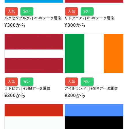
人気
安い
人気
安い
ルクセンブルク₊ | eSIMデータ通信
リトアニア₊ | eSIMデータ通信
通
¥300
から
通
¥300
から
常
常
価
価
格
格
人気
安い
人気
安い
ラトビア₊ | eSIMデータ通信
アイルランド₊ | eSIMデータ通信
通
¥300
から
通
¥300
から
常
常
価
価
格
格