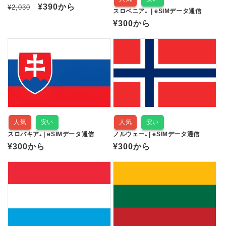
通
セ
¥390
から
¥2,030
スロベニア₊ | eSIMデータ通信
常
ー
通
¥300
から
価
ル
常
格
価
価
格
格
人気
安い
人気
安い
スロバキア₊ | eSIMデータ通信
ノルウェー₊ | eSIMデータ通信
通
¥300
から
通
¥300
から
常
常
価
価
格
格