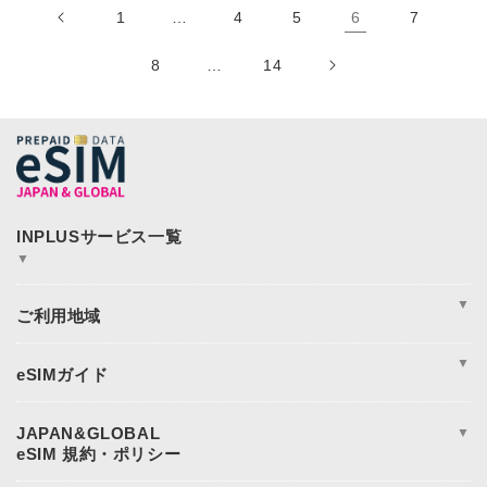
1
…
4
5
6
7
8
…
14
▼
JAPAN&GLOBAL SIM
JAPAN&GLOBAL UNLIMITED
▼
365plusWi-Fi
INPLUS Home Page
周遊
アジア
▼
アメリカ
ヨーロッパ
eSIM完全ガイド
オセアニア
eSIM設定方法
日本eSIM
eSIM対応端末一覧
JAPAN&GLOBAL
▼
中東・アフリカ地域
データ使用量の目安
電話番号付きeSIM
規約と条件
よくある質問