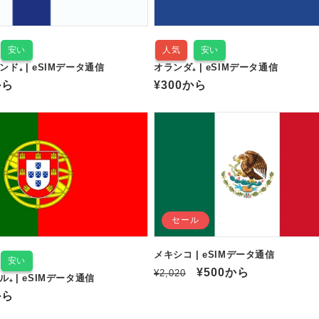
:
安い
人気
安い
ド₊ | eSIMデータ通信
オランダ₊ | eSIMデータ通信
から
通
¥300
から
常
価
格
セール
メキシコ | eSIMデータ通信
安い
通
セ
¥500
から
¥2,020
₊ | eSIMデータ通信
常
ー
から
価
ル