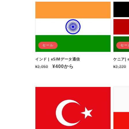
価
価
格
格
セール
セー
インド | eSIMデータ通信
ケニア| 
通
セ
¥400
から
通
¥2,050
¥2,220
常
ー
常
価
ル
価
格
価
格
格