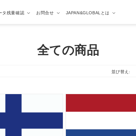
ータ残量確認
お問合せ
JAPAN&GLOBALとは
コ
全ての商品
レ
並び替え:
ク
シ
ョ
ン