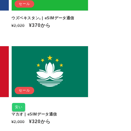
セール
ウズベキスタン₊ | eSIMデータ通信
通
セ
¥370
から
¥2,020
常
ー
価
ル
格
価
格
セール
安い
マカオ | eSIMデータ通信
通
セ
¥320
から
¥2,000
常
ー