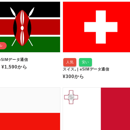
格
価
格
ル
eSIMデータ通信
人気
安い
セ
¥1,590
から
スイス₊ | eSIMデータ通信
ー
通
¥300
から
ル
常
価
価
格
格