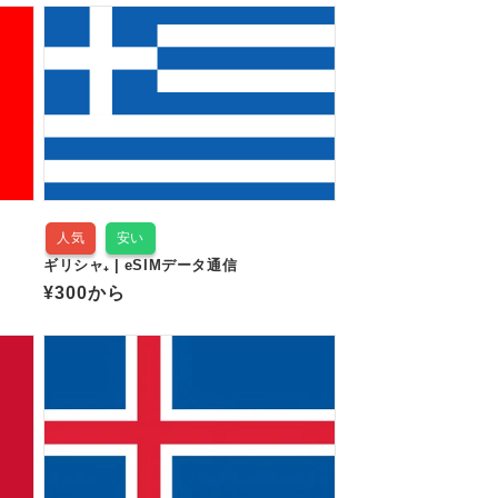
価
ル
格
価
格
人気
安い
ギリシャ₊ | eSIMデータ通信
通
¥300
から
常
価
格