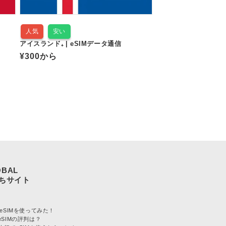
人気
安い
アイスランド₊ | eSIMデータ通信
通
¥300
から
常
価
格
OBAL
L eSIMを使ってみた！
LeSIMの評判は？