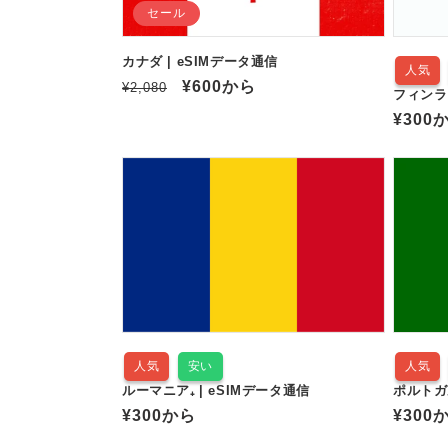
セール
カナダ | eSIMデータ通信
人気
通
セ
¥600
から
¥2,080
フィンラン
常
ー
通
¥300
価
ル
常
格
価
価
格
格
人気
安い
人気
ルーマニア₊ | eSIMデータ通信
ポルトガル
通
¥300
から
通
¥300
常
常