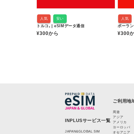
人気
安い
人気
トルコ₊ | eSIMデータ通信
ポーランド
通
¥300
から
通
¥300
常
常
価
価
格
格
周遊
アジア
アメリカ
ヨーロッパ
JAPAN&GLOBAL SIM
オセアニア