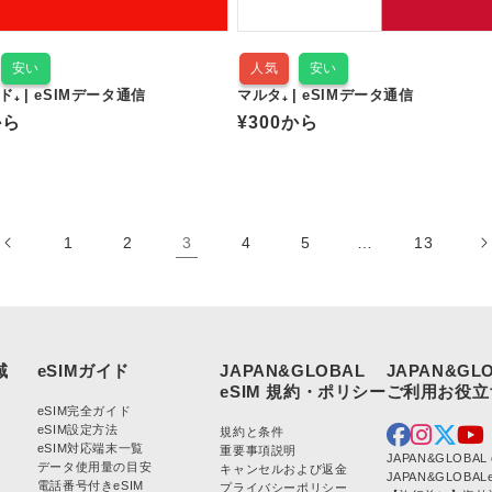
安い
人気
安い
₊ | eSIMデータ通信
マルタ₊ | eSIMデータ通信
から
通
¥300
から
常
価
格
1
2
3
4
5
…
13
JAPAN&GLOBAL
JAPAN&GL
eSIM完全ガイド
eSIM設定方法
規約と条件
eSIM対応端末一覧
重要事項説明
JAPAN&GLOBA
データ使用量の目安
キャンセルおよび返金
JAPAN&GLOBA
電話番号付きeSIM
プライバシーポリシー