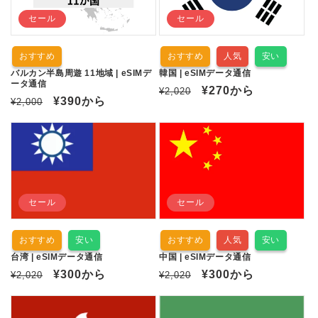
セール
セール
おすすめ
おすすめ
人気
安い
バルカン半島周遊 11地域 | eSIMデ
韓国 | eSIMデータ通信
ータ通信
通
セ
¥270
から
¥2,020
通
セ
¥390
から
¥2,000
常
ー
常
ー
価
ル
価
ル
格
価
格
価
格
格
セール
セール
おすすめ
安い
おすすめ
人気
安い
台湾 | eSIMデータ通信
中国 | eSIMデータ通信
通
セ
¥300
から
通
セ
¥300
から
¥2,020
¥2,020
常
ー
常
ー
価
ル
価
ル