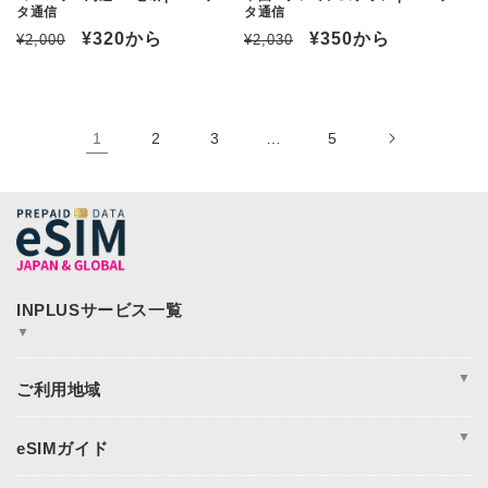
タ通信
タ通信
通
セ
¥320
から
通
セ
¥350
から
¥2,000
¥2,030
常
ー
常
ー
価
ル
価
ル
格
価
格
価
1
2
3
…
5
格
格
▼
JAPAN&GLOBAL SIM
JAPAN&GLOBAL UNLIMITED
▼
365plusWi-Fi
INPLUS Home Page
周遊
アジア
▼
アメリカ
ヨーロッパ
eSIM完全ガイド
オセアニア
eSIM設定方法