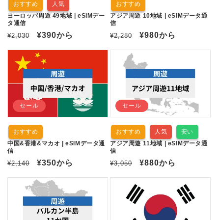
おすすめ
人気
おすすめ
ヨーロッパ周遊 49地域 | eSIMデー
アジア周遊 10地域 | eSIMデータ通
タ通信
信
通
セ
¥390
から
通
セ
¥980
から
¥2,030
¥2,280
常
ー
常
ー
価
ル
価
ル
格
価
格
価
格
格
セール
セール
おすすめ
おすすめ
人気
安い
中国&香港&マカオ | eSIMデータ通
アジア周遊 11地域 | eSIMデータ通
信
信
通
セ
¥350
から
通
セ
¥880
から
¥2,140
¥3,050
常
ー
常
ー
価
ル
価
ル
格
価
格
価
格
格