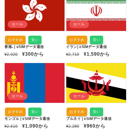
格
価
格
価
格
格
セール
セール
おすすめ
安い
おすすめ
安い
香港₊ | eSIMデータ通信
イラン| eSIMデータ通信
通
セ
¥300
から
通
セ
¥1,590
から
¥2,020
¥2,710
常
ー
常
ー
価
ル
価
ル
格
価
格
価
格
格
セール
セール
おすすめ
安い
おすすめ
安い
モンゴル | eSIMデータ通信
ブルネイ | eSIMデータ通信
通
セ
¥1,090
から
通
セ
¥960
から
¥2,610
¥2,280