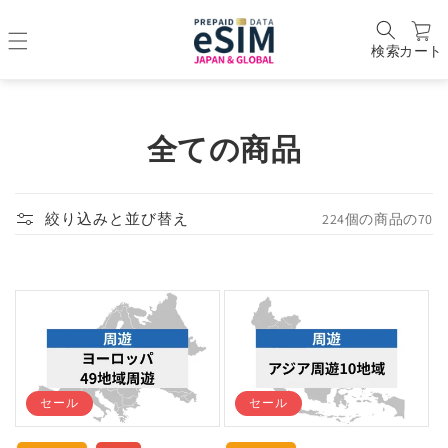
検索
カート
コ
全ての商品
レ
ク
224個の商品の70
絞り込みと並び替え
シ
ョ
ン
:
セール
セール