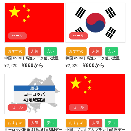
常
ー
常
ー
価
ル
価
ル
格
価
格
価
格
格
セール
セール
おすすめ
人気
安い
おすすめ
人気
安い
中国 eSIM｜高速データ使い放題
韓国 eSIM｜高速データ使い放題
通
セ
¥860
から
通
セ
¥800
から
¥2,220
¥2,020
常
ー
常
ー
価
ル
価
ル
格
価
格
価
格
格
セール
セール
おすすめ
人気
安い
おすすめ
人気
安い
ヨーロッパ周遊 41地域 | eSIMデー
中国 - プレミアムプラン | eSIMデー