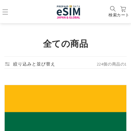
検索
カート
コ
全ての商品
レ
ク
224個の商品の1
絞り込みと並び替え
シ
ョ
ン
: