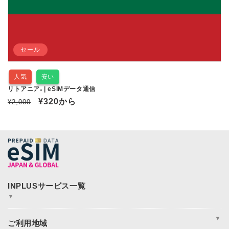
セール
人気
安い
リトアニア₊ | eSIMデータ通信
通
セ
¥320
から
¥2,000
常
ー
価
ル
格
価
格
▼
JAPAN&GLOBAL SIM
JAPAN&GLOBAL UNLIMITED
▼
365plusWi-Fi